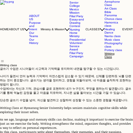
Aerophone
Senior
Class
College
Art Class
Mexico
Bible
Mission
Panorma
ABOUT
Filial Piety
Chorus class
US
Essay-and
Hamonica
Purpose
Drawing
class
and
Contest
Intent
HOME
ABOUT US
Ministry & Mission
CLASSES
Healing
EVENT
Nursing
Dance
Our
Home
Teams
Ministry
Nanta class
Our
Presidential
Music class
History
Volunteer
Photography
Service
class
Award
Pottery class
Filial Piety
Writting
Campaign
Class
Writing class
글쓰기 수업은 시니어들이 사고력과 기억력을 유지하며 내면을 탐구할 수 있는 시간입니다.
나이가 들면서 언어 능력과 기억력이 자연스럽게 감소할 수 있기 때문에, 신체를 단련하듯 뇌를 단련
하는 것이 중요합니다. 글쓰기는 생각을 정리하고, 경험을 되돌아보며, 내 마음을 솔직하게 표현하는
방법이 됩니다.
수업에서는 자신과 기억, 관심사를 글로 표현하며 내가 누구인지, 무엇을 원하는지 발견합니다. 글쓰
기를 통해 억눌린 감정을 풀고 마음을 치유하며, 지나온 삶을 돌아보는 시간을 가질 수 있습니다.
단순한 글쓰기 수업을 넘어, 자신을 발견하고 성찰하며 성장할 수 있는 소중한 경험을 제공합니다.
Writing Class at Hyosarang Senior University helps seniors maintain cognitive skills while
exploring their inner selves.
As we age, language and memory skills can decline, making it important to exercise the brain
just as we exercise the body. Writing strengthens the mind, organizes thoughts, and provides
a way to reflect on personal experiences.
In this class, participants write about themselves, their memories, and their passions,