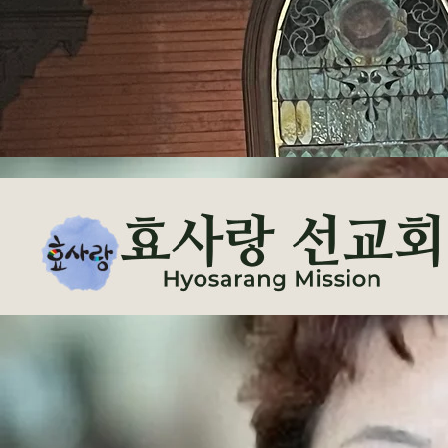
Kang Annie
강 애니 강사
- 1974~1975고등학교 밴드부 스내어드럼 연주
- 2010~현재 일신교회 찬양팀 드러머
- 2015~2017년 다수의 교회에서 시니어난타 강사 (베델교회, 세리토스 장로교회)
- 2016~ 현재 효사랑시니어대학 난타교실 강사
- Played snare drums in the high school band from 1974 to 1975
- 2010~present Ilshin Church praise team drummer
- Senior Nanta instructor at several churches from 2015 to 2017 (Bethel Church, Cerritos
Presbyterian Church)
- 2016~Present: Nanta Class Instructor at Hyosarang Senior University
믿음과 예술로 다음 세대를 세워갑니다
📧 hyosarangus@gmail.com
© 2026 Hyosarang Mission. All Rights Reserved