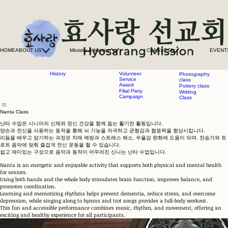
Aerophone
Senior
Class
College
Art Class
Mexico
Bible
Mission
Panorma
ABOUT
Filial Piety
Chorus class
US
Essay-and
Hamonica
Purpose
Drawing
class
and
Contest
Intent
HOME
ABOUT US
Ministry & Mission
CLASSES
Healing
EVENT
Nursing
Dance
Our
Home
Teams
Ministry
Nanta class
Our
Presidential
Music class
History
Volunteer
Photography
Service
class
Award
Pottery class
Filial Piety
Writting
Campaign
Class
Nanta Class
난타 수업은 시니어의 신체와 정신 건강을 함께 돕는 활기찬 활동입니다.
양손과 전신을 사용하는 동작을 통해 뇌 기능을 자극하고 균형감과 협응력을 향상시킵니다.
리듬을 배우고 암기하는 과정은 치매 예방과 스트레스 해소, 우울감 완화에 도움이 되며, 찬송가와 트
로트 음악에 맞춰 즐겁게 전신 운동을 할 수 있습니다.
쉽고 재미있는 구성으로 음악과 동작이 어우러진 신나는 난타 수업입니다.
Nanta is an energetic and enjoyable activity that supports both physical and mental health
for seniors.
Using both hands and the whole body stimulates brain function, improves balance, and
promotes coordination.
Learning and memorizing rhythms helps prevent dementia, reduce stress, and overcome
depression, while singing along to hymns and trot songs provides a full-body workout.
This fun and accessible performance combines music, rhythm, and movement, offering an
exciting and healthy experience for all participants.
Instructor