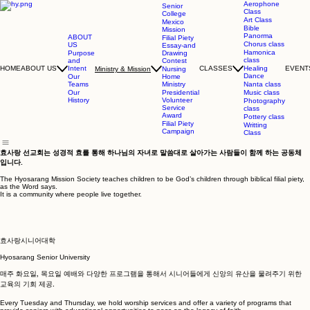
Aerophone
Senior
Class
College
Art Class
Mexico
Bible
Mission
Panorma
ABOUT
Filial Piety
Chorus class
US
Essay-and
Hamonica
Purpose
Drawing
class
and
Contest
Intent
HOME
ABOUT US
CLASSES
Healing
EVENT
Ministry & Mission
Nursing
Dance
Our
Home
Teams
Ministry
Nanta class
Our
Presidential
Music class
History
Volunteer
Photography
Service
class
Award
Pottery class
Filial Piety
Writting
Campaign
Class
효사랑 선교회는 성경적 효를 통해 하나님의 자녀로 말씀대로 ​살아가는 사람들이 함께 하는 공동체
입니다.
The Hyosarang Mission Society teaches children to be God’s children through biblical filial piety,
as the Word says.
It is a community where people live together.
​효사랑시니어대학
Hyosarang Senior University
매주 화요일, 목요일 예배와 다양한 프로그램을 통해서 시니어들에게 신앙의 유산을 물려주기 위한
교육의 기회 제공.
Every Tuesday and Thursday, we hold worship services and offer a variety of programs that