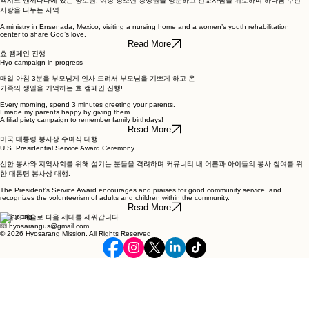
​멕시코 엔세나다에 있는 양로원, 여성 청소년 갱생원을 방문하고 선교사님을 위로하며 하나님 주신
사랑을 나누는 사역.
A ministry in Ensenada, Mexico, visiting a nursing home and a women’s youth rehabilitation
center to share God’s love.
Read More
효 캠페인 진행
Hyo campaign in progress
매일 아침 3분을 부모님게 인사 드려서 부모님을 기쁘게 하고 온
가족의 생일을 기억하는 효 캠페인 진행!
Every morning, spend 3 minutes greeting your parents.
I made my parents happy by giving them
A filial piety campaign to remember family birthdays!
Read More
미국 대통령 봉사상 수여식 대행
U.S. Presidential Service Award Ceremony
선한 봉사와 지역사회를 위해 섬기는 분들을 격려하며 커뮤니티 내 어른과 아이들의 봉사 참여를 위
한 대통령 봉사상 대행.
The President's Service Award encourages and praises for good community service, and
recognizes the volunteerism of adults and children within the community.
Read More
믿음과 예술로 다음 세대를 세워갑니다
📧 hyosarangus@gmail.com
© 2026 Hyosarang Mission. All Rights Reserved