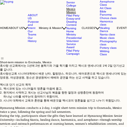
Aerophone
Senior
Class
College
Art Class
Mexico
Bible
Mission
Panorma
ABOUT
Filial Piety
Chorus class
US
Essay-and
Hamonica
Purpose
Drawing
class
and
Contest
Intent
HOME
ABOUT US
Ministry & Mission
CLASSES
Healing
EVENT
Nursing
Dance
Our
Home
Teams
Ministry
Nanta class
Our
Presidential
Music class
History
Volunteer
Photography
Service
class
Award
Pottery class
Filial Piety
Writting
Campaign
Class
Short-term mission to Encinada, Mexico
효사랑 선교회에서는 1년에 2번 봄학기와 가을 학기를 마치고 멕시코 엔세나다로 1박 2일 단기선교
를 갑니다.
​효사랑선교회 시니어대학에서 배운 난타, 힐링댄스, 하모니카, 에어로폰으로 멕시코 엔세나다에 있는
양로원, 여성갱생원, 청소년 갱생원에서 예배와 공연을 하는 선교 사역을 하고 있습니다.
멕시코 단기 선교의 목적 ​
1. 멕시코에 있는 시니어들의 영혼을 마음에 품고,
2. 현지에서 사역하고 계시는 선교사님의 복음을 향한 열정과 성령충만에 동참하여
하나님 나라를 세우는데 참여하기 위함이며,
3. 시니어 대학에서 교육과 훈련을 통해 배운것을 멕시코의 영혼들을 섬기고 나누기 위함입니다. ​​
Hyosarang Mission conducts a 2-day, 1-night short-term mission trip to Ensenada, Mexico
twice a year, following the spring and fall semesters.
During the trip, participants share the gifts they have learned at Hyosarang Mission Senior
University—including Nanta, healing dance, harmonica, and aerophone—through worship
services and outreach performances at nursing homes, women’s rehabilitation centers, and