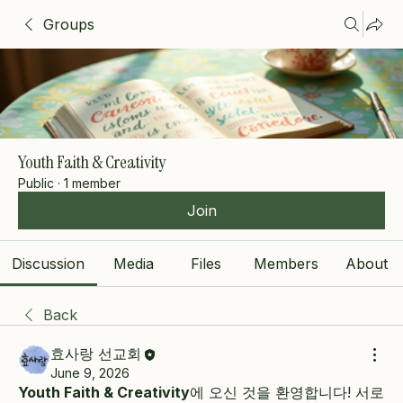
Groups
Youth Faith & Creativity
Public
·
1 member
Join
Discussion
Media
Files
Members
About
Back
효사랑 선교회
June 9, 2026
Youth Faith & Creativity
에 오신 것을 환영합니다! 서로 